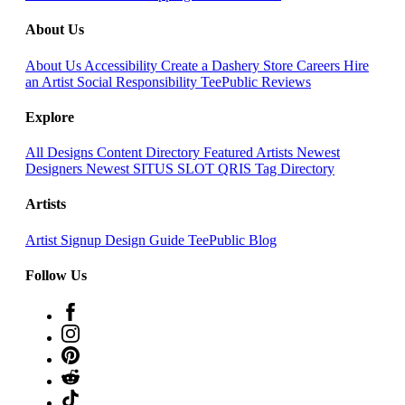
About Us
About Us
Accessibility
Create a Dashery Store
Careers
Hire
an Artist
Social Responsibility
TeePublic Reviews
Explore
All Designs
Content Directory
Featured Artists
Newest
Designers
Newest SITUS SLOT QRIS
Tag Directory
Artists
Artist Signup
Design Guide
TeePublic Blog
Follow Us