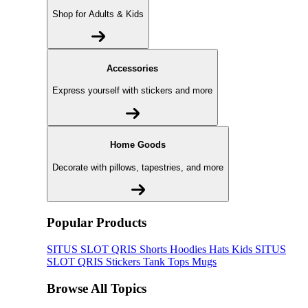
Shop for Adults & Kids
Accessories
Express yourself with stickers and more
Home Goods
Decorate with pillows, tapestries, and more
Popular Products
SITUS SLOT QRIS
Shorts
Hoodies
Hats
Kids SITUS
SLOT QRIS
Stickers
Tank Tops
Mugs
Browse All Topics