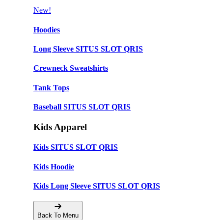
New!
Hoodies
Long Sleeve SITUS SLOT QRIS
Crewneck Sweatshirts
Tank Tops
Baseball SITUS SLOT QRIS
Kids Apparel
Kids SITUS SLOT QRIS
Kids Hoodie
Kids Long Sleeve SITUS SLOT QRIS
Back To Menu