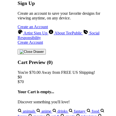
Sign Up
Create an account to save your favorite designs for
viewing anytime, on any device.
Create an Account
Artist Sign Up
About TeePublic
Social
Responsibility
Create Account
Cart Preview (0)
You're
$70.00
Away from
FREE US Shipping!
$0
$70
Your Cart is empty...
Discover something you'll love!
animals
anime
drinks
fantasy
food