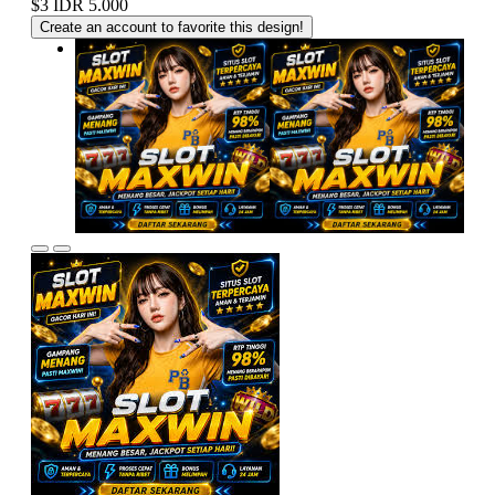
$3
IDR 5.000
Create an account to favorite this design!