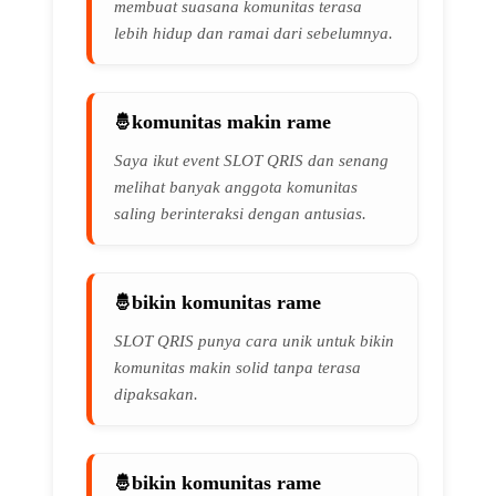
membuat suasana komunitas terasa
lebih hidup dan ramai dari sebelumnya.
komunitas makin rame
Saya ikut event SLOT QRIS dan senang
melihat banyak anggota komunitas
saling berinteraksi dengan antusias.
bikin komunitas rame
SLOT QRIS punya cara unik untuk bikin
komunitas makin solid tanpa terasa
dipaksakan.
bikin komunitas rame