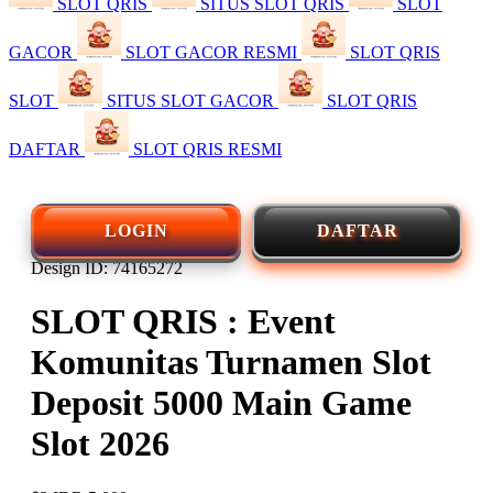
SLOT QRIS
SITUS SLOT QRIS
SLOT
GACOR
SLOT GACOR RESMI
SLOT QRIS
SLOT
SITUS SLOT GACOR
SLOT QRIS
DAFTAR
SLOT QRIS RESMI
LOGIN
DAFTAR
Design ID: 74165272
SLOT QRIS : Event
Komunitas Turnamen Slot
Deposit 5000 Main Game
Slot 2026