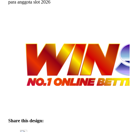
para anggota slot 2026
Share this design: