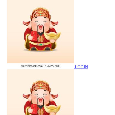
LOGIN