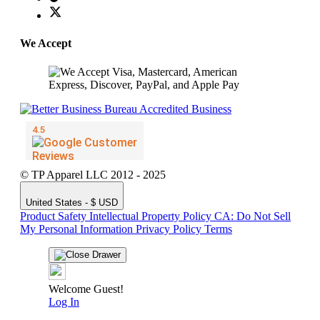
We Accept
© TP Apparel LLC 2012 - 2025
United States - $ USD
Product Safety
Intellectual Property Policy
CA: Do Not Sell
My Personal Information
Privacy Policy
Terms
Welcome Guest!
Log In