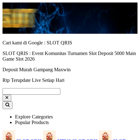
Cari kami di Google : SLOT QRIS
SLOT QRIS : Event Komunitas Turnamen Slot Deposit 5000 Main
Game Slot 2026
Deposit Murah Gampang Maxwin
Rtp Terupdate Live Setiap Hari
Explore Categories
Popular Products