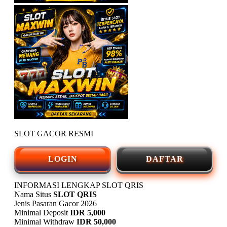
SLOT GACOR RESMI
LOGIN
DAFTAR
INFORMASI LENGKAP SLOT QRIS
Nama Situs
SLOT QRIS
Jenis Pasaran
Gacor 2026
Minimal Deposit
IDR 5,000
Minimal Withdraw
IDR 50,000