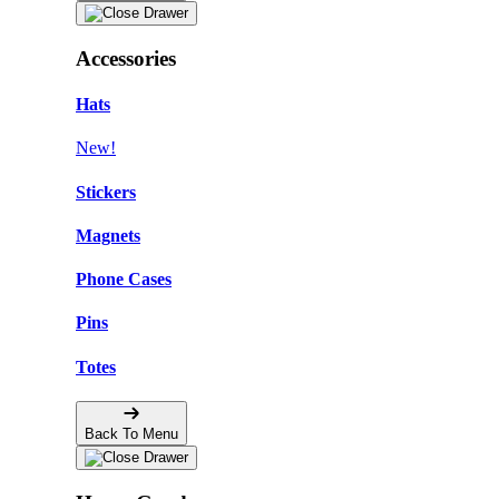
Accessories
Hats
New!
Stickers
Magnets
Phone Cases
Pins
Totes
Back To Menu