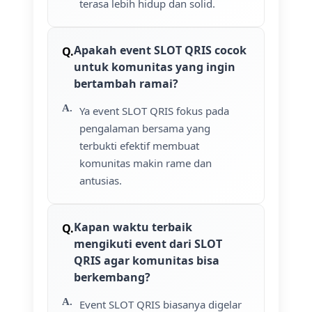
terasa lebih hidup dan solid.
Apakah event SLOT QRIS cocok
untuk komunitas yang ingin
bertambah ramai?
Ya event SLOT QRIS fokus pada
pengalaman bersama yang
terbukti efektif membuat
komunitas makin rame dan
antusias.
Kapan waktu terbaik
mengikuti event dari SLOT
QRIS agar komunitas bisa
berkembang?
Event SLOT QRIS biasanya digelar