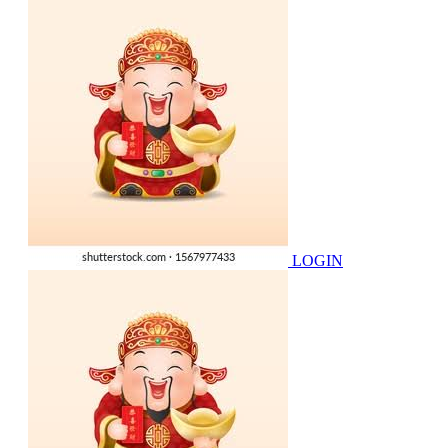
LOGIN