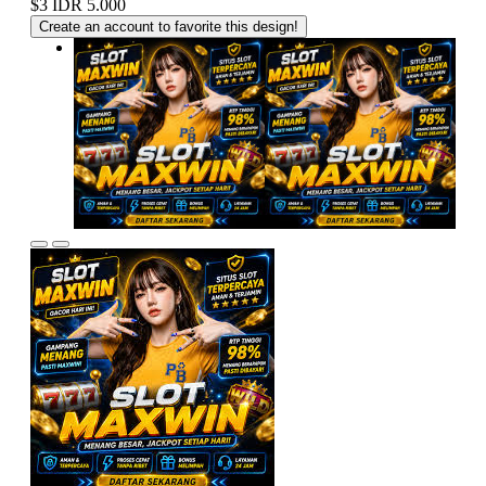
$3
IDR 5.000
Create an account to favorite this design!