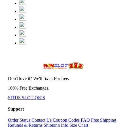
Don't love it? We'll fix it. For free.
100% Free Exchanges.
SITUS SLOT QRIS
Support
Order Status
Contact Us
Coupon Codes
FAQ
Free Shipping
Refunds & Returns
Shipping Info
Size Chart