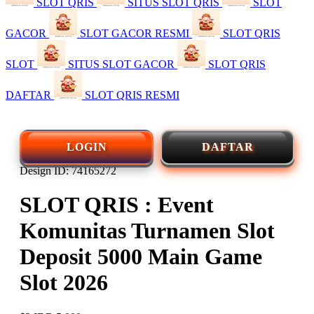
SLOT QRIS
SITUS SLOT QRIS
SLOT
GACOR
SLOT GACOR RESMI
SLOT QRIS
SLOT
SITUS SLOT GACOR
SLOT QRIS
DAFTAR
SLOT QRIS RESMI
LOGIN
DAFTAR
Design ID: 74165272
SLOT QRIS : Event
Komunitas Turnamen Slot
Deposit 5000 Main Game
Slot 2026