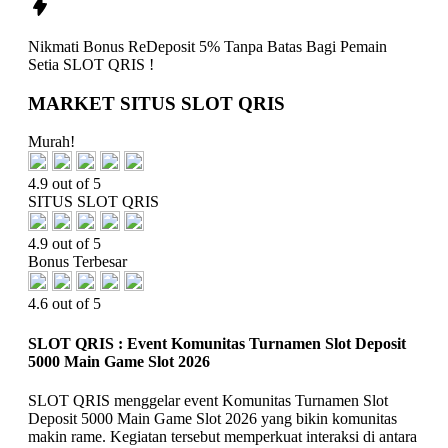
Nikmati
Bonus ReDeposit 5% Tanpa Batas
Bagi Pemain
Setia
SLOT QRIS !
MARKET SITUS SLOT QRIS
Murah!
4.9 out of 5
SITUS SLOT QRIS
4.9 out of 5
Bonus Terbesar
4.6 out of 5
SLOT QRIS : Event Komunitas Turnamen Slot Deposit
5000 Main Game Slot 2026
SLOT QRIS menggelar event Komunitas Turnamen Slot
Deposit 5000 Main Game Slot 2026 yang bikin komunitas
makin rame. Kegiatan tersebut memperkuat interaksi di antara