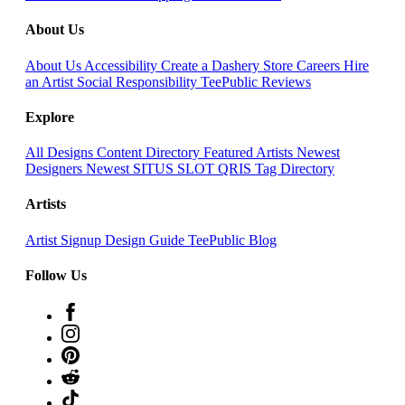
About Us
About Us
Accessibility
Create a Dashery Store
Careers
Hire
an Artist
Social Responsibility
TeePublic Reviews
Explore
All Designs
Content Directory
Featured Artists
Newest
Designers
Newest SITUS SLOT QRIS
Tag Directory
Artists
Artist Signup
Design Guide
TeePublic Blog
Follow Us