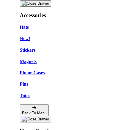
Accessories
Hats
New!
Stickers
Magnets
Phone Cases
Pins
Totes
Back To Menu