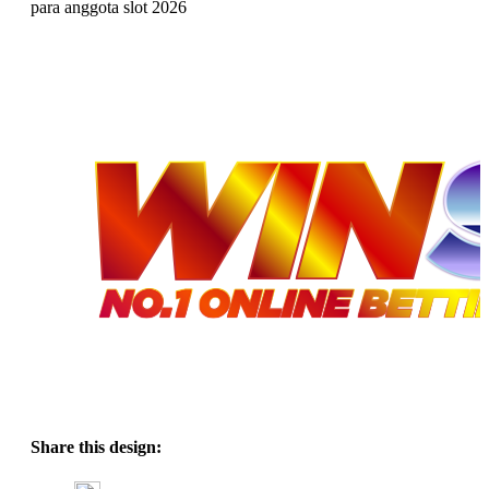
para anggota slot 2026
Share this design: