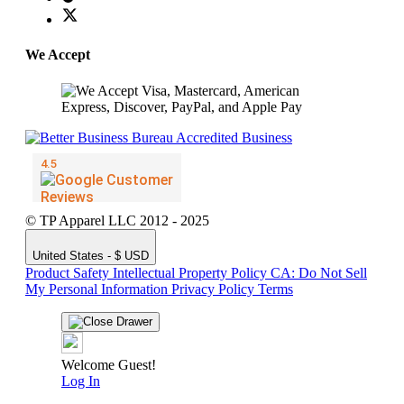
We Accept
© TP Apparel LLC 2012 - 2025
United States - $ USD
Product Safety
Intellectual Property Policy
CA: Do Not Sell
My Personal Information
Privacy Policy
Terms
Welcome Guest!
Log In