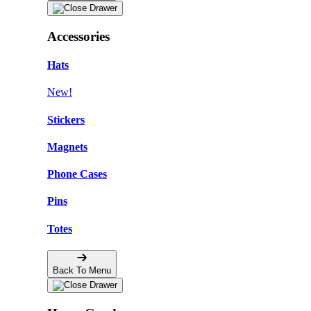
Accessories
Hats
New!
Stickers
Magnets
Phone Cases
Pins
Totes
Back To Menu