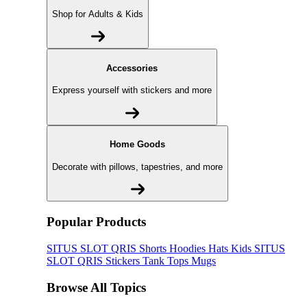
Shop for Adults & Kids
Accessories
Express yourself with stickers and more
Home Goods
Decorate with pillows, tapestries, and more
Popular Products
SITUS SLOT QRIS
Shorts
Hoodies
Hats
Kids SITUS
SLOT QRIS
Stickers
Tank Tops
Mugs
Browse All Topics