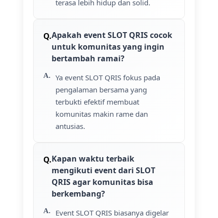
terasa lebih hidup dan solid.
Apakah event SLOT QRIS cocok
untuk komunitas yang ingin
bertambah ramai?
Ya event SLOT QRIS fokus pada
pengalaman bersama yang
terbukti efektif membuat
komunitas makin rame dan
antusias.
Kapan waktu terbaik
mengikuti event dari SLOT
QRIS agar komunitas bisa
berkembang?
Event SLOT QRIS biasanya digelar