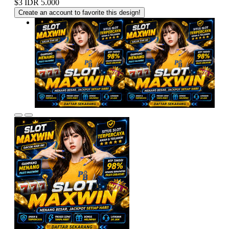
$3
IDR 5.000
Create an account to favorite this design!