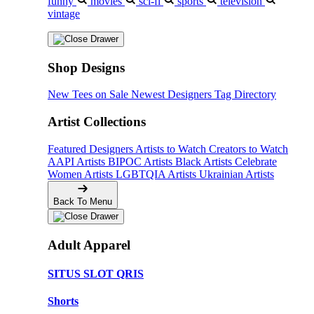
funny
movies
sci-fi
sports
television
vintage
Shop Designs
New Tees on Sale
Newest Designers
Tag Directory
Artist Collections
Featured Designers
Artists to Watch
Creators to Watch
AAPI Artists
BIPOC Artists
Black Artists
Celebrate
Women Artists
LGBTQIA Artists
Ukrainian Artists
Back To Menu
Adult Apparel
SITUS SLOT QRIS
Shorts