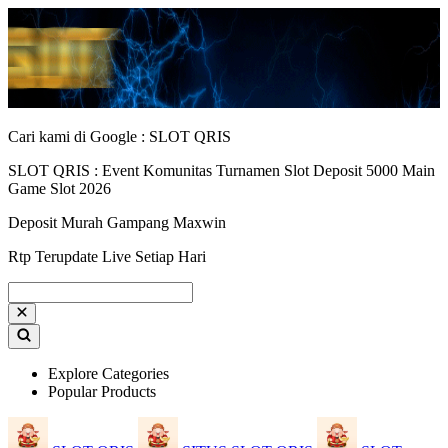
Cari kami di Google : SLOT QRIS
SLOT QRIS : Event Komunitas Turnamen Slot Deposit 5000 Main
Game Slot 2026
Deposit Murah Gampang Maxwin
Rtp Terupdate Live Setiap Hari
Explore Categories
Popular Products