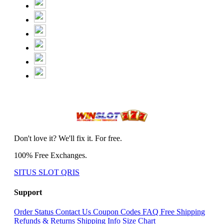
Don't love it? We'll fix it. For free.
100% Free Exchanges.
SITUS SLOT QRIS
Support
Order Status
Contact Us
Coupon Codes
FAQ
Free Shipping
Refunds & Returns
Shipping Info
Size Chart