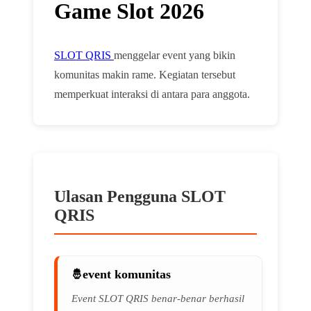
Game Slot 2026
SLOT QRIS
menggelar event yang bikin
komunitas makin rame. Kegiatan tersebut
memperkuat interaksi di antara para anggota.
Ulasan Pengguna SLOT
QRIS
event komunitas
Event SLOT QRIS benar-benar berhasil