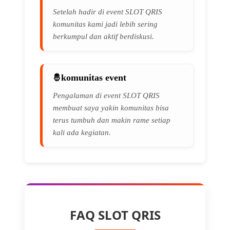
Setelah hadir di event SLOT QRIS
komunitas kami jadi lebih sering
berkumpul dan aktif berdiskusi.
komunitas event
Pengalaman di event SLOT QRIS
membuat saya yakin komunitas bisa
terus tumbuh dan makin rame setiap
kali ada kegiatan.
FAQ SLOT QRIS