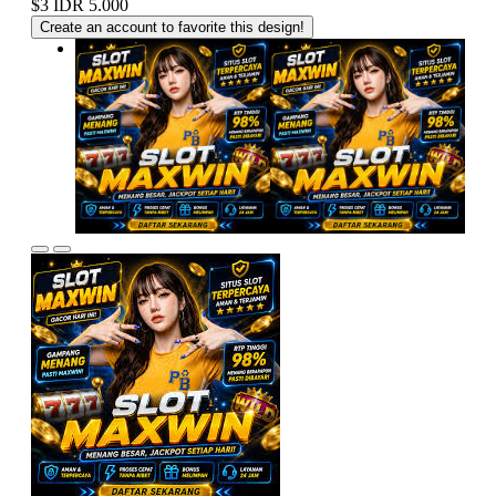
$3
IDR 5.000
Create an account to favorite this design!