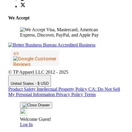
We Accept
© TP Apparel LLC 2012 - 2025
United States - $ USD
Product Safety
Intellectual Property Policy
CA: Do Not Sell
My Personal Information
Privacy Policy
Terms
Welcome Guest!
Log In