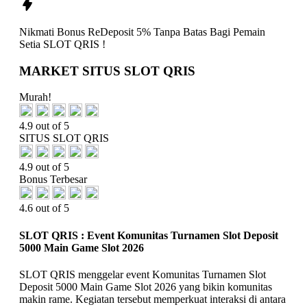
Nikmati
Bonus ReDeposit 5% Tanpa Batas
Bagi Pemain
Setia
SLOT QRIS !
MARKET SITUS SLOT QRIS
Murah!
4.9 out of 5
SITUS SLOT QRIS
4.9 out of 5
Bonus Terbesar
4.6 out of 5
SLOT QRIS : Event Komunitas Turnamen Slot Deposit
5000 Main Game Slot 2026
SLOT QRIS menggelar event Komunitas Turnamen Slot
Deposit 5000 Main Game Slot 2026 yang bikin komunitas
makin rame. Kegiatan tersebut memperkuat interaksi di antara