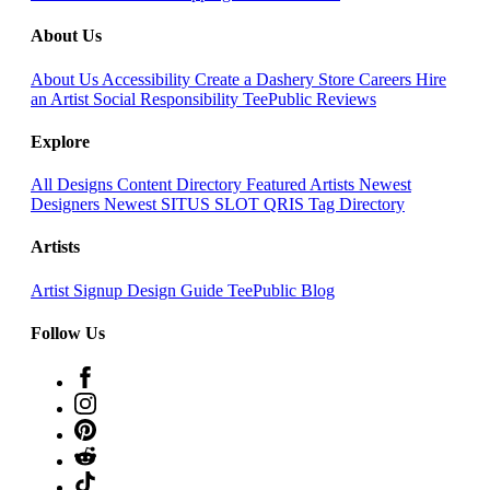
About Us
About Us
Accessibility
Create a Dashery Store
Careers
Hire
an Artist
Social Responsibility
TeePublic Reviews
Explore
All Designs
Content Directory
Featured Artists
Newest
Designers
Newest SITUS SLOT QRIS
Tag Directory
Artists
Artist Signup
Design Guide
TeePublic Blog
Follow Us