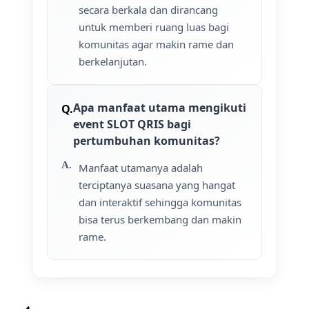
secara berkala dan dirancang
untuk memberi ruang luas bagi
komunitas agar makin rame dan
berkelanjutan.
Apa manfaat utama mengikuti
event SLOT QRIS bagi
pertumbuhan komunitas?
Manfaat utamanya adalah
terciptanya suasana yang hangat
dan interaktif sehingga komunitas
bisa terus berkembang dan makin
rame.