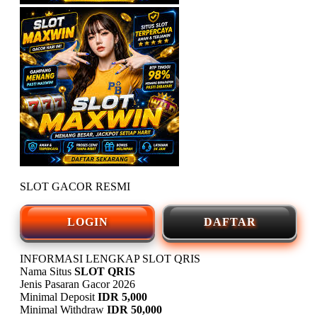
SLOT GACOR RESMI
LOGIN
DAFTAR
INFORMASI LENGKAP SLOT QRIS
Nama Situs
SLOT QRIS
Jenis Pasaran
Gacor 2026
Minimal Deposit
IDR 5,000
Minimal Withdraw
IDR 50,000