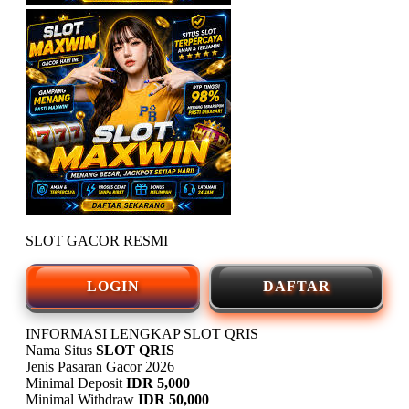
SLOT GACOR RESMI
LOGIN
DAFTAR
INFORMASI LENGKAP SLOT QRIS
Nama Situs
SLOT QRIS
Jenis Pasaran
Gacor 2026
Minimal Deposit
IDR 5,000
Minimal Withdraw
IDR 50,000