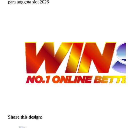
para anggota slot 2026
Share this design: