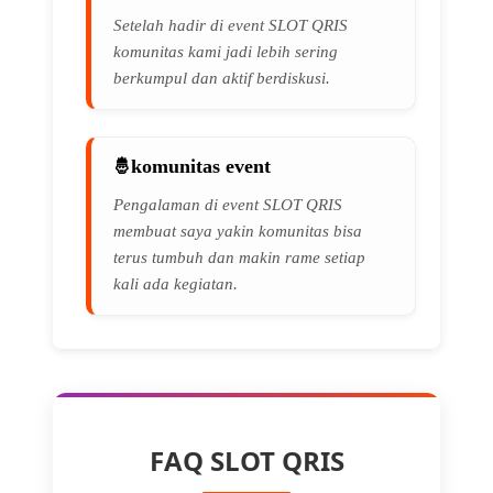
Setelah hadir di event SLOT QRIS
komunitas kami jadi lebih sering
berkumpul dan aktif berdiskusi.
komunitas event
Pengalaman di event SLOT QRIS
membuat saya yakin komunitas bisa
terus tumbuh dan makin rame setiap
kali ada kegiatan.
FAQ SLOT QRIS