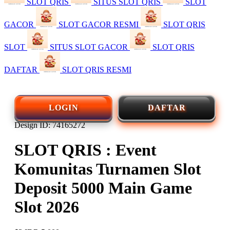
SLOT QRIS
SITUS SLOT QRIS
SLOT
GACOR
SLOT GACOR RESMI
SLOT QRIS
SLOT
SITUS SLOT GACOR
SLOT QRIS
DAFTAR
SLOT QRIS RESMI
LOGIN
DAFTAR
Design ID: 74165272
SLOT QRIS : Event
Komunitas Turnamen Slot
Deposit 5000 Main Game
Slot 2026