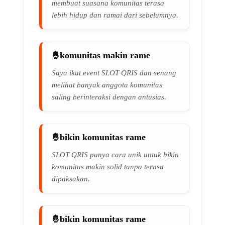
membuat suasana komunitas terasa
lebih hidup dan ramai dari sebelumnya.
komunitas makin rame
Saya ikut event SLOT QRIS dan senang
melihat banyak anggota komunitas
saling berinteraksi dengan antusias.
bikin komunitas rame
SLOT QRIS punya cara unik untuk bikin
komunitas makin solid tanpa terasa
dipaksakan.
bikin komunitas rame