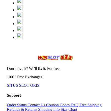
Don't love it? We'll fix it. For free.
100% Free Exchanges.
SITUS SLOT QRIS
Support
Order Status
Contact Us
Coupon Codes
FAQ
Free Shipping
Refunds & Returns
Shipping Info
Size Chart