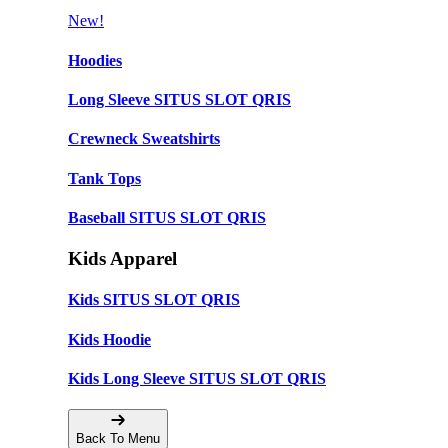
New!
Hoodies
Long Sleeve SITUS SLOT QRIS
Crewneck Sweatshirts
Tank Tops
Baseball SITUS SLOT QRIS
Kids Apparel
Kids SITUS SLOT QRIS
Kids Hoodie
Kids Long Sleeve SITUS SLOT QRIS
Back To Menu