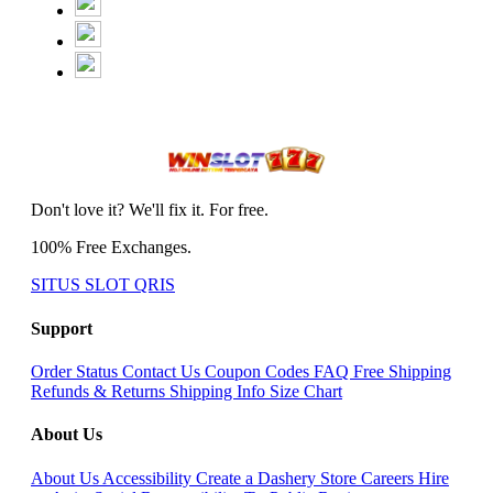
Don't love it? We'll fix it. For free.
100% Free Exchanges.
SITUS SLOT QRIS
Support
Order Status
Contact Us
Coupon Codes
FAQ
Free Shipping
Refunds & Returns
Shipping Info
Size Chart
About Us
About Us
Accessibility
Create a Dashery Store
Careers
Hire