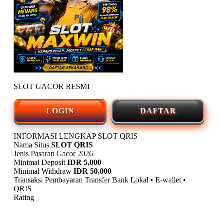
SLOT GACOR RESMI
LOGIN
DAFTAR
INFORMASI LENGKAP SLOT QRIS
Nama Situs
SLOT QRIS
Jenis Pasaran
Gacor 2026
Minimal Deposit
IDR 5,000
Minimal Withdraw
IDR 50,000
Transaksi Pembayaran
Transfer Bank Lokal • E-wallet •
QRIS
Rating