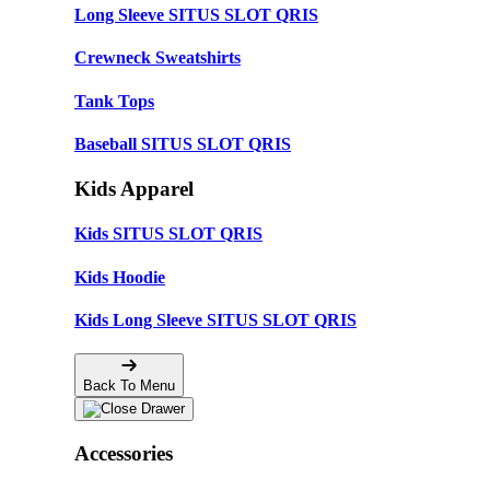
Long Sleeve SITUS SLOT QRIS
Crewneck Sweatshirts
Tank Tops
Baseball SITUS SLOT QRIS
Kids Apparel
Kids SITUS SLOT QRIS
Kids Hoodie
Kids Long Sleeve SITUS SLOT QRIS
Back To Menu
Accessories