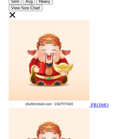
Slim
Avg
Heavy
View Size Chart
PROMO