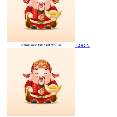
LOGIN