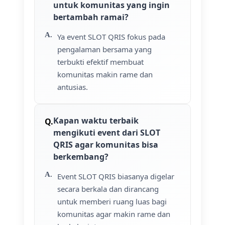
untuk komunitas yang ingin
bertambah ramai?
Ya event SLOT QRIS fokus pada
pengalaman bersama yang
terbukti efektif membuat
komunitas makin rame dan
antusias.
Kapan waktu terbaik
mengikuti event dari SLOT
QRIS agar komunitas bisa
berkembang?
Event SLOT QRIS biasanya digelar
secara berkala dan dirancang
untuk memberi ruang luas bagi
komunitas agar makin rame dan