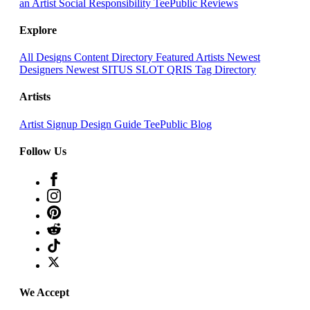
an Artist
Social Responsibility
TeePublic Reviews
Explore
All Designs
Content Directory
Featured Artists
Newest
Designers
Newest SITUS SLOT QRIS
Tag Directory
Artists
Artist Signup
Design Guide
TeePublic Blog
Follow Us
We Accept