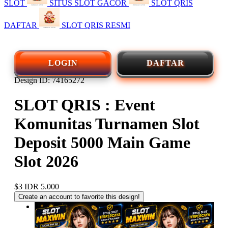
SLOT
SITUS SLOT GACOR
SLOT QRIS
DAFTAR
SLOT QRIS RESMI
LOGIN
DAFTAR
Design ID: 74165272
SLOT QRIS : Event
Komunitas Turnamen Slot
Deposit 5000 Main Game
Slot 2026
$3
IDR 5.000
Create an account to favorite this design!