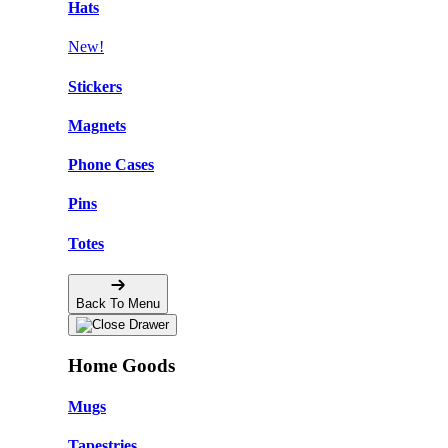
Hats
New!
Stickers
Magnets
Phone Cases
Pins
Totes
Back To Menu
Home Goods
Mugs
Tapestries